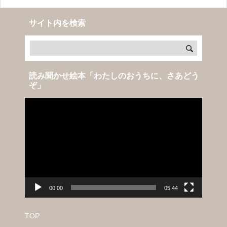
に、さあどうぞ』は、子どもたちの「大好き」がぎゅっとつま
った、空間のお話です。登
サイト内を検索
読み聞かせ絵本「わたしのおうちに、さあどう
ぞ」
動
画
プ
レ
ー
ヤ
ー
00:00
05:44
TOP