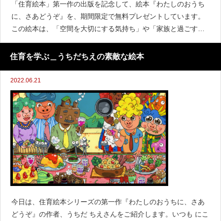
「住育絵本」第一作の出版を記念して、絵本『わたしのおうち
に、さあどうぞ』を、期間限定で無料プレゼントしています。
この絵本は、「空間を大切にする気持ち」や「家族と過ごす時
間の豊かさ」をテーマにした、心あたたまる住育の一冊です。
子どもが“好き”と感じる空間で安心して過ごすことは
住育を学ぶ＿うちだちえの素敵な絵本
2022.06.21
今日は、住育絵本シリーズの第一作『わたしのおうちに、さあ
どうぞ』の作者、うちだ ちえさんをご紹介します。いつも にこ