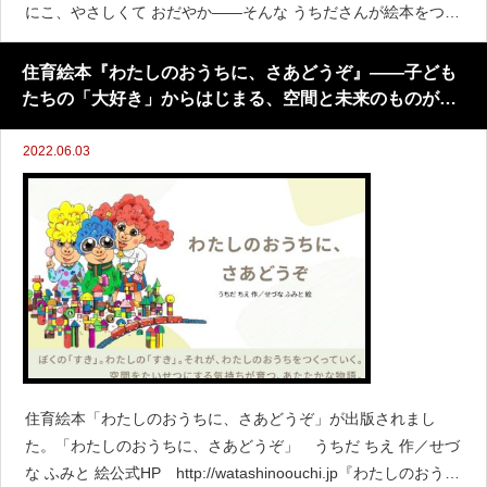
にこ、やさしくて おだやか――そんな うちださんが絵本をつく
るとき、まず大切にしたのは、「住育ってなんだろう？」を、
たくさんの人に知ってもらうことでした。テーマに寄り
住育絵本『わたしのおうちに、さあどうぞ』――子ども
たちの「大好き」からはじまる、空間と未来のものがた
り
2022.06.03
住育絵本「わたしのおうちに、さあどうぞ」が出版されまし
た。「わたしのおうちに、さあどうぞ」 うちだ ちえ 作／せづ
な ふみと 絵公式HP http://watashinoouchi.jp『わたしのおうち