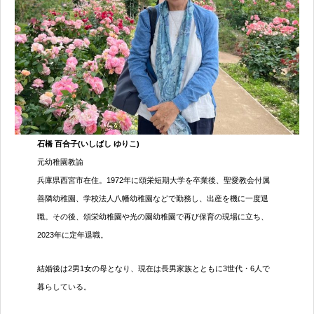
石橋 百合子
(いしばし ゆりこ)
元幼稚園教諭
兵庫県西宮市在住。1972年に頌栄短期大学を卒業後、聖愛教会付属
善隣幼稚園、学校法人八幡幼稚園などで勤務し、出産を機に一度退
職。その後、頌栄幼稚園や光の園幼稚園で再び保育の現場に立ち、
2023年に定年退職。
結婚後は2男1女の母となり、現在は長男家族とともに3世代・6人で
暮らしている。