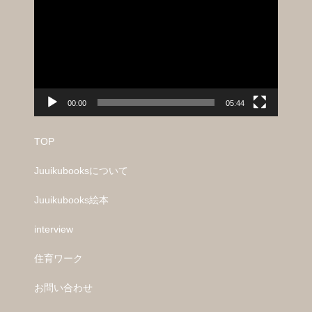
プ
レ
ー
ヤ
ー
00:00
05:44
TOP
Juuikubooksについて
Juuikubooks絵本
interview
住育ワーク
お問い合わせ