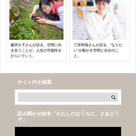
藤井久子さんが語る、空間に向
三井和哉さんが語る、“なりた
き合うことが、人生の可能性を
い”が動かす空間と自分のこ
ひらいていく。
と。
サイト内を検索
読み聞かせ絵本「わたしのおうちに、さあどう
ぞ」
動
画