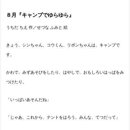
８月『キャンプでゆらゆら』
うちだ ちえ 作／せづな ふみと 絵
きょう、シンちゃん、コウくん、リボンちゃんは、キャンプで
す。
かわで、みずあそびをしたり、はやしで、おもしろいはっぱをみ
つけたり。
「いっぱいあそんだね」
「じゃあ、これから、テントをはろう。みんな、てつだって」