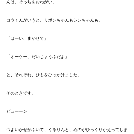
んは、そっちをおねがい」
コウくんがいうと、リボンちゃんもシンちゃんも、
「はーい、まかせて」
「オーケー、だいじょうぶだよ」
と、それぞれ、ひもをひっかけました。
そのときです。
ビューーン
つよいかぜがふいて、くるりんと、ぬのがひっくりかえってしま