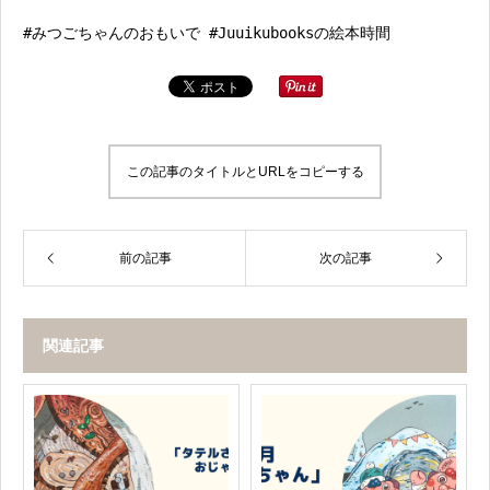
#みつごちゃんのおもいで #Juuikubooksの絵本時間
この記事のタイトルとURLをコピーする
前の記事
次の記事
関連記事