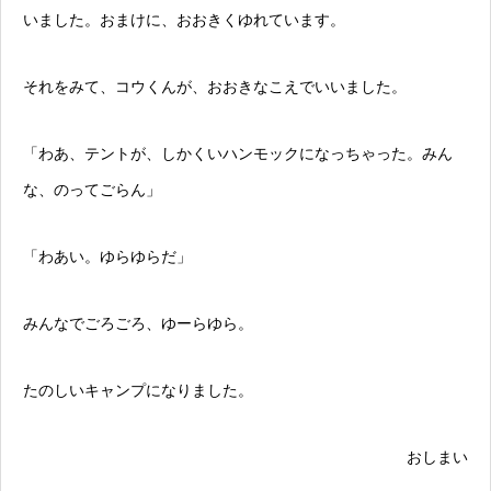
いました。おまけに、おおきくゆれています。
それをみて、コウくんが、おおきなこえでいいました。
「わあ、テントが、しかくいハンモックになっちゃった。みん
な、のってごらん」
「わあい。ゆらゆらだ」
みんなでごろごろ、ゆーらゆら。
たのしいキャンプになりました。
おしまい