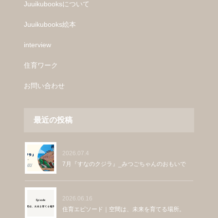
Juuikubooksについて
Juuikubooks絵本
interview
住育ワーク
お問い合わせ
最近の投稿
2026.07.4
7月『すなのクジラ』_みつごちゃんのおもいで
2026.06.16
住育エピソード｜空間は、未来を育てる場所。