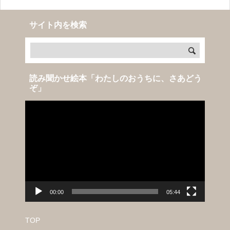
サイト内を検索
読み聞かせ絵本「わたしのおうちに、さあどう
ぞ」
動
画
プ
レ
ー
ヤ
ー
00:00
05:44
TOP