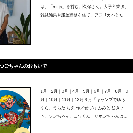
は、「moja」を営む川久保さん。大学卒業後、
雑誌編集や服屋勤務を経て、アフリカへとたど
り着き、2016年にお店をスタート。いまでは9
年目を迎え、全国からお客さんが訪れる人気店
に育っています。川久保
みつごちゃんのおもいで
1月｜2月｜3月｜4月｜5月｜6月｜7月｜8月｜9
月｜10月｜11月｜12月８月『キャンプでゆら
ゆら』うちだ ちえ 作／せづな ふみと 絵きょ
う、シンちゃん、コウくん、リボンちゃんは、
キャンプです。かわで、みずあそびをしたり、
はやしで、おも