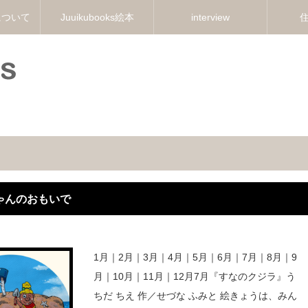
sについて
Juuikubooks絵本
interview
ゃんのおもいで
1月｜2月｜3月｜4月｜5月｜6月｜7月｜8月｜9
月｜10月｜11月｜12月7月『すなのクジラ』う
ちだ ちえ 作／せづな ふみと 絵きょうは、みん