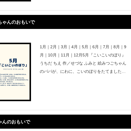
ちゃんのおもいで
1月｜2月｜3月｜4月｜5月｜6月｜7月｜8月｜9
月｜10月｜11月｜12月5月『こいこいのぼり』
うちだ ちえ 作／せづな ふみと 絵みつごちゃん
のパパが、にわに、こいのぼりをたてました。
みあげて、シンちゃんがいいました。「もっ
と、いっぱい、こいのと
ゃんのおもいで