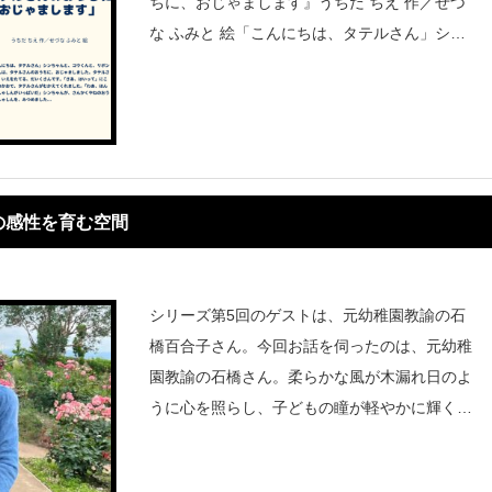
ちに、おじゃまします』うちだ ちえ 作／せづ
な ふみと 絵「こんにちは、タテルさん」シン
ちゃんと、コウくんと、リボンちゃんは、タテ
ルさんのおうちに、お
の感性を育む空間
シリーズ第5回のゲストは、元幼稚園教諭の石
橋百合子さん。今回お話を伺ったのは、元幼稚
園教諭の石橋さん。柔らかな風が木漏れ日のよ
うに心を照らし、子どもの瞳が軽やかに輝く場
所――そんな“こころのすみか”を、石橋さんは
長きにわたってデザインしてきました。保育者